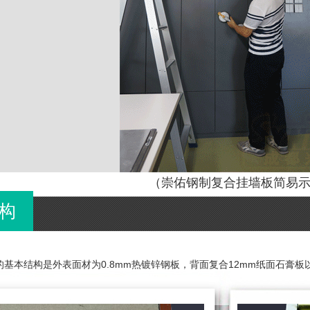
（崇佑钢制复合挂墙板简易
构
的基本结构是外表面材为0.8mm热镀锌钢板，背面复合12mm纸面石膏