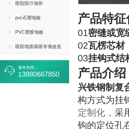
医院医疗场所
产品特征
pvc石塑地板
01
密缝或宽
PVC塑胶地板
02
瓦楞芯材
医院地面墙面专项改造
03
挂钩式结
服务热线：
产品介绍
13880667850
兴铁钢制复
构方式为挂
定制化，
采
钩的定位孔